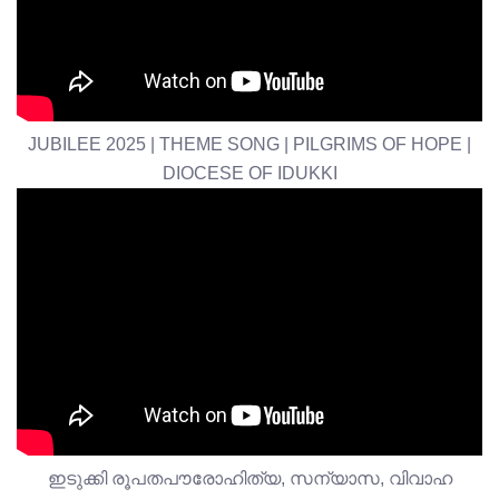
JUBILEE 2025 | THEME SONG | PILGRIMS OF HOPE |
DIOCESE OF IDUKKI
ഇടുക്കി രൂപതപൗരോഹിത്യ, സന്യാസ, വിവാഹ