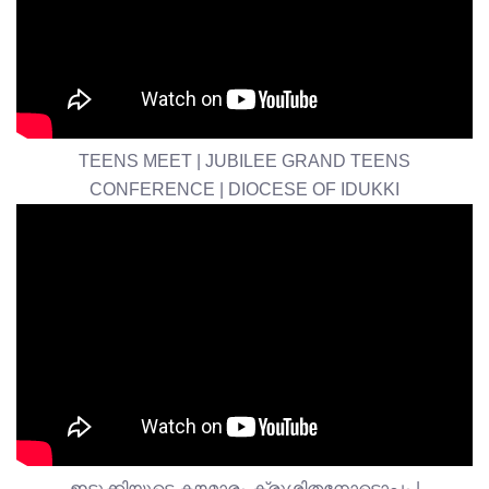
TEENS MEET | JUBILEE GRAND TEENS
CONFERENCE | DIOCESE OF IDUKKI
ഇടുക്കിയുടെ കൗമാരം ക്രൂശിതനോടൊപ്പം |