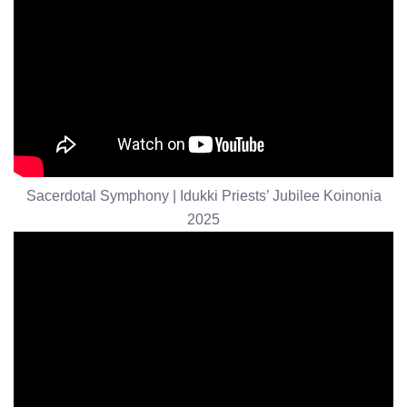
Sacerdotal Symphony | Idukki Priests’ Jubilee Koinonia
2025