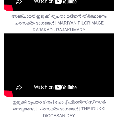
അഞ്ചാമത് ഇടുക്കി രൂപതാ മരിയൻ തീർത്ഥാടനം
പ്രസക്ത ഭാഗങ്ങൾ | MARIYAN PILGRIMAGE
RAJAKAD - RAJAKUMARY
ഇടുക്കി രൂപതാ ദിനം | പോപ്പ് ഫ്രാൻസിസ് നഗർ
നെടുങ്കണ്ടം | പ്രസക്ത ഭാഗങ്ങൾ | THE IDUKKI
DIOCESAN DAY