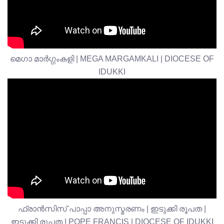
മെഗാ മാർഗ്ഗംകളി | MEGA MARGAMKALI | DIOCESE OF
IDUKKI
ഫ്രാൻസിസ് പാപ്പാ അനുസ്മരണം | ഇടുക്കി രൂപത |
ഇടുക്കി രൂപത | POPE FRANCIS | DIOCESE OF IDUKKI