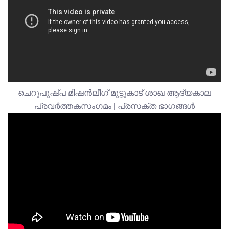
ചെറുപുഷ്പ മിഷൻലീഗ് മുട്ടുകാട് ശാഖ ആദ്യകാല
പ്രവർത്തകസംഗമം | പ്രസക്ത ഭാഗങ്ങൾ