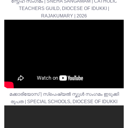
സ്നേഹ സംഗമം | SNEHA SANGAMAM | CATHOLIC
TEACHERS GUILD, DIOCESE OF IDUKKI |
RAJAKUMARY | 2026
മക്കാരിയോസ് | സ്പെഷ്യൽ സ്കൂൾ സംഗമം ഇടുക്കി
രൂപത | SPECIAL SCHOOLS, DIOCESE OF IDUKKI