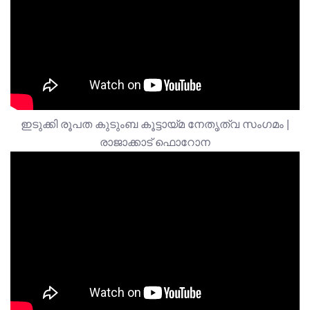
ഇടുക്കി രൂപത കുടുംബ കൂട്ടായ്മ നേതൃത്വ സംഗമം |
രാജാക്കാട് ഫൊറോന