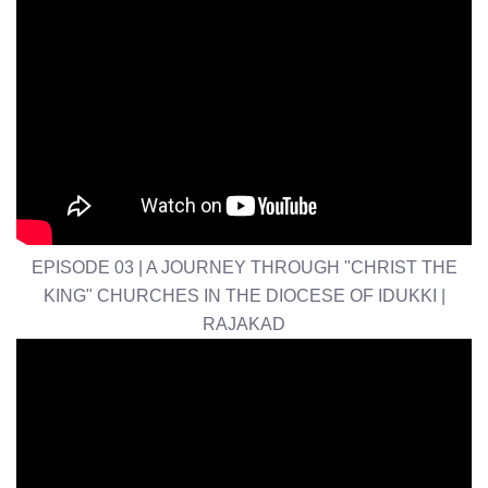
EPISODE 03 | A JOURNEY THROUGH "CHRIST THE
KING" CHURCHES IN THE DIOCESE OF IDUKKI |
RAJAKAD