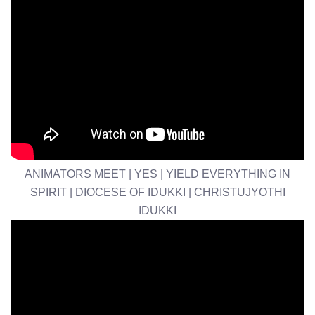
ANIMATORS MEET | YES | YIELD EVERYTHING IN
SPIRIT | DIOCESE OF IDUKKI | CHRISTUJYOTHI
IDUKKI