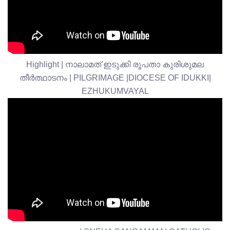
Highlight | നാലാമത് ഇടുക്കി രൂപതാ കുരിശുമല
തീർത്ഥാടനം | PILGRIMAGE |DIOCESE OF IDUKKI|
EZHUKUMVAYAL