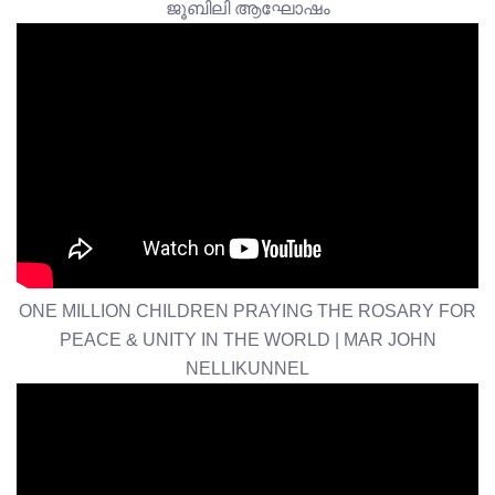
ജൂബിലി ആഘോഷം
ONE MILLION CHILDREN PRAYING THE ROSARY FOR
PEACE & UNITY IN THE WORLD | MAR JOHN
NELLIKUNNEL