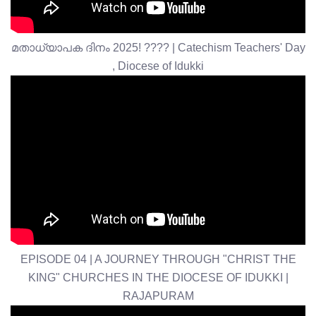
മതാധ്യാപക ദിനം 2025! ???? | Catechism Teachers' Day
, Diocese of Idukki
EPISODE 04 | A JOURNEY THROUGH "CHRIST THE
KING" CHURCHES IN THE DIOCESE OF IDUKKI |
RAJAPURAM