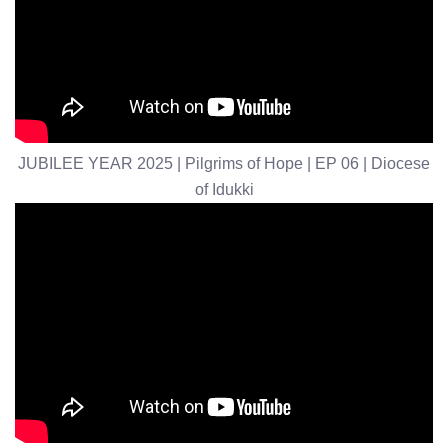
JUBILEE YEAR 2025 | Pilgrims of Hope | EP 06 | Diocese
of Idukki