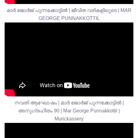
മാർ ജോർജ് പുന്നക്കോട്ടിൽ | ജീവിത വഴികളിലൂടെ | MAR
GEORGE PUNNAKKOTTIL
നവതി ആഘോഷം | മാർ ജോർജ് പുന്നക്കോട്ടിൽ |
അനുഗ്രഹീതം 90 | Mar George Punnakkottil |
Murickassery