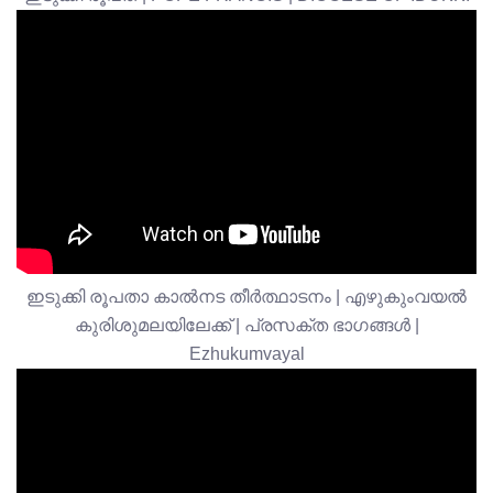
ഇടുക്കി രൂപതാ കാൽനട തീർത്ഥാടനം | എഴുകുംവയൽ
കുരിശുമലയിലേക്ക് | പ്രസക്ത ഭാഗങ്ങൾ |
Ezhukumvayal