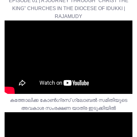
EPISODE 01 | A JOURNEY THROUGH "CHRIST THE
KING" CHURCHES IN THE DIOCESE OF IDUKKI |
RAJAMUDY
കത്തോലിക്ക കോൺഗ്രസ് ഗ്ലോബൽ സമിതിയുടെ
അവകാശ സംരക്ഷണ യാത്ര ഇടുക്കിയിൽ