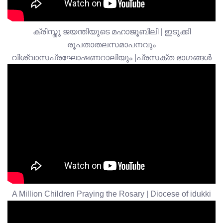
ക്രിസ്തു ജയന്തിയുടെ മഹാജൂബിലി | ഇടുക്കി
രൂപതാതലസമാപനവും
വിശ്വാസപ്രഘോഷണറാലിയും |പ്രസക്ത ഭാഗങ്ങൾ
A Million Children Praying the Rosary | Diocese of idukki