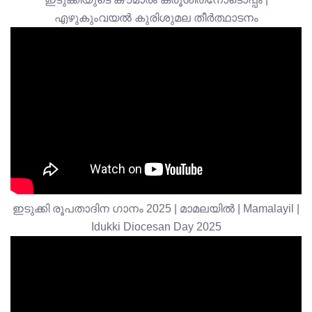
എഴുകുംവയൽ കുരിശുമല തീർത്ഥാടനം
ഇടുക്കി രൂപതാദിന ഗാനം 2025 | മാമലയിൽ | Mamalayil |
Idukki Diocesan Day 2025