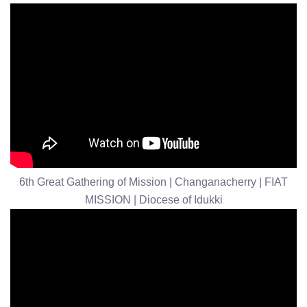
6th Great Gathering of Mission | Changanacherry | FIAT
MISSION | Diocese of Idukki