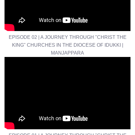
EPISODE 02 | A JOURNEY THROUGH "CHRIST THE
KING" CHURCHES IN THE DIOCESE OF IDUKKI |
MANJAPPARA